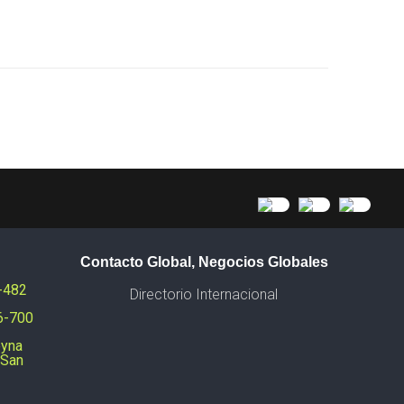
Contacto Global, Negocios Globales
1-482
Directorio Internacional
66-700
eyna
 San