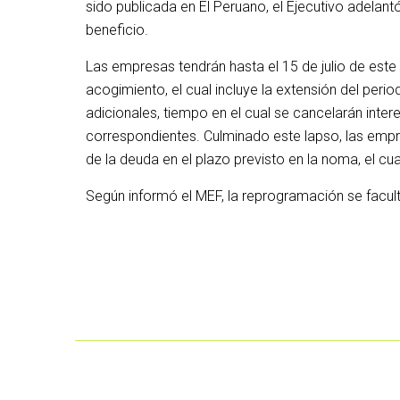
sido publicada en El Peruano, el Ejecutivo adelant
beneficio.
Las empresas tendrán hasta el 15 de julio de este a
acogimiento, el cual incluye la extensión del per
adicionales, tiempo en el cual se cancelarán inter
correspondientes. Culminado este lapso, las empr
de la deuda en el plazo previsto en la noma, el cu
Según informó el MEF, la reprogramación se facult
El total de microempresas que recibieron Re
435.000 y que recibieron créditos de hasta 9