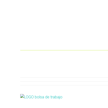
Gratificación: Sueldo
Apru
completo más 9% de bono
de la
para afiliados a EsSalud.