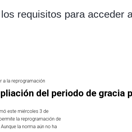
los requisitos para acceder 
mpliación del periodo de gracia
rmó este miércoles 3 de
En el caso de las pequeña
permite la reprogramación de
750.000 soles. Podrán sol
. Aunque la norma aún no ha
caídas en sus ventas de m