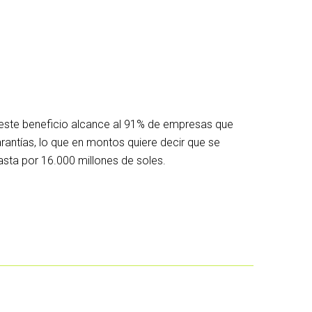
 del año anterior.
s empresas podrán solicitar acceder a este
yan registrado caídas en sus ventas mayores a
e de 2020 respecto a similar periodo del año
 en el marco del programa Reactiva Perú,
re 750.000 y 5 millones de soles.
 este beneficio alcance al 91% de empresas que
antías, lo que en montos quiere decir que se
asta por 16.000 millones de soles.