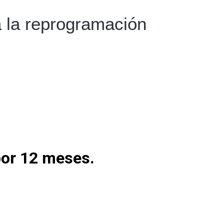
a la reprogramación
 por 12 meses.
s empresas, aquellas con créditos entre 90.000 y
icitar la reprogramación solo las que registraron
ás de 10% en el cuarto trimestre del 2020