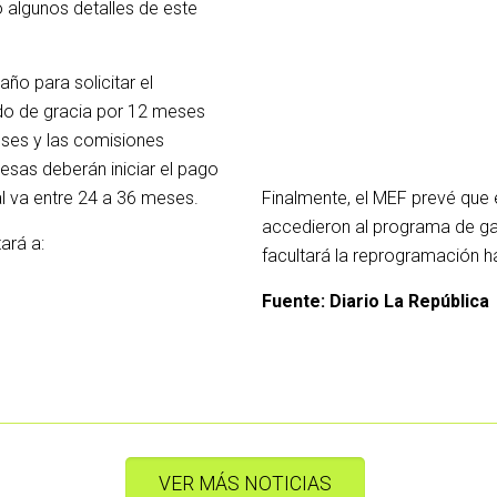
ó algunos detalles de este
respecto a similar periodo
Por su parte, las mediana
beneficio siempre que ha
ño para solicitar el
20% en el cuarto trimestr
iodo de gracia por 12 meses
anterior. Estas empresas,
eses y las comisiones
accedieron a créditos ent
esas deberán iniciar el pago
al va entre 24 a 36 meses.
Finalmente, el MEF prevé que
accedieron al programa de gar
ará a:
facultará la reprogramación h
activa Perú, que suman
Fuente: Diario La República
0.000 soles
VER MÁS NOTICIAS