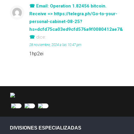
☎ Email: Operation 1.82456 bitcoin.
Receive => https://telegra.ph/Go-to-your-
personal-cabinet-08-25?
hs=dcfd75ca03ed9cfd576a9f0080412ae7&
☎
dice:
28 noviembre, 2024 a las 10:47 pm
1hp2ei
DIVISIONES ESPECIALIZADAS