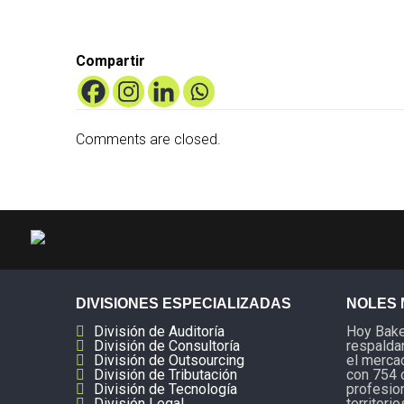
Compartir
Comments are closed.
DIVISIONES ESPECIALIZADAS
NOLES 
División de Auditoría
Hoy Baker
División de Consultoría
respaldan
División de Outsourcing
el mercad
División de Tributación
con 754 
División de Tecnología
profesio
División Legal
territorio