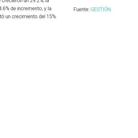
 crecieron un 29.2%, la
4.6% de incremento, y la
Fuente:
GESTIÓN
tó un crecimiento del 15%.
t identifica 11 nuevos
Sunat: ¿Cuáles son los
emas de alto riesgo
datos del RUC que deb
l: ¿De qué se tratan?
actualizar de forma
obligatoria?