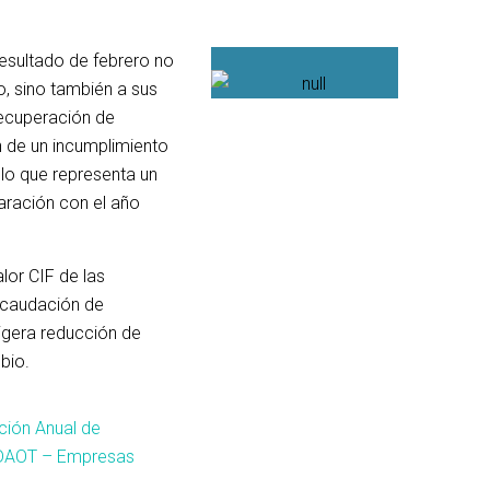
resultado de febrero no
, sino también a sus
recuperación de
 de un incumplimiento
, lo que representa un
Leer Artículo
ración con el año
lor CIF de las
ecaudación de
igera reducción de
mbio.
tributaria
ción Anual de
 DAOT – Empresas