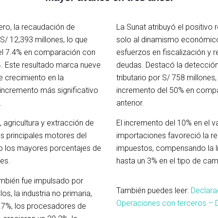
ero, la recaudación de
La Sunat atribuyó el positivo 
S/ 12,393 millones, lo que
solo al dinamismo económico
del 7.4% en comparación con
esfuerzos en fiscalización y 
. Este resultado marca nueve
deudas. Destacó la detección
 crecimiento en la
tributario por S/ 758 millones
 incremento más significativo
incremento del 50% en compa
.
tributaria
anterior.
tributaria
 agricultura y extracción de
El incremento del 10% en el va
os principales motores del
importaciones favoreció la r
o los mayores porcentajes de
impuestos, compensando la l
es.
hasta un 3% en el tipo de ca
también fue impulsado por
También puedes leer:
Declara
os, la industria no primaria,
Operaciones con terceros –
.7%, los procesadores de