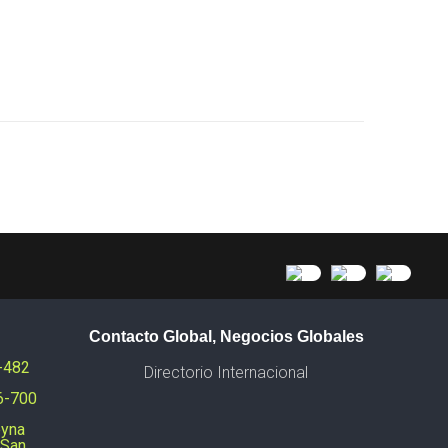
Contacto Global, Negocios Globales
1-482
Directorio Internacional
66-700
eyna
 San