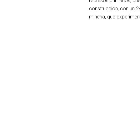
recursos primarios, que
construcción, con un 2
minería, que experimen
SUNAT identificará
Suna
«empresas fantasma» que
esqu
movieron S/ 5 000 millones
fisca
en crédito fiscal falso.