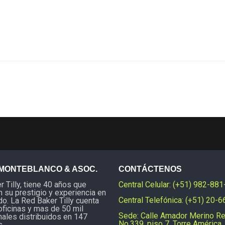
MONTEBLANCO & ASOC.
CONTÁCTENOS
 Tilly, tiene 40 años que
Central Celular: (+51) 982-88
 su prestigio y experiencia en
Central Telefónica: (+51) 20-
o. La Red Baker Tilly cuenta
oficinas y mas de 50 mil
Sede: Calle Amador Merino R
nales distribuidos en 147
No.339, piso 7, Torre América,
s.