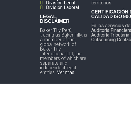
División Legal
territorios.
División Laboral
CERTIFICACIÓN 
LEGAL,
CALIDAD ISO 900
DISCLAIMER
En los servicios de
Baker Tilly Perú,
Auditoria Financiera
trading as Baker Tilly, is
Auditoría Tributaria 
a member of the
Outsourcing Contab
global network of
Baker Tilly
International Ltd; the
members of which are
separate and
independent legal
entities.
Ver más