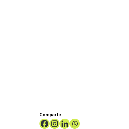
Cambio
La
climático y
trazabilidad
Compliance
en la PLAFT:
en Perú:
El rastro que
riesgos
sostiene todo
ocultos en la
el sistema.
cadena de
valor.
Compartir