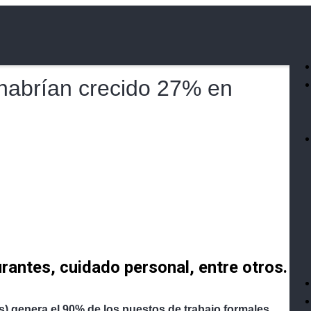
habrían crecido 27% en
urantes, cuidado personal, entre otros.
 genera el 90% de los puestos de trabajo formales,