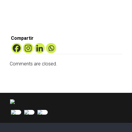
falso.
tratan?
obligatoria?
Compartir
Comments are closed.