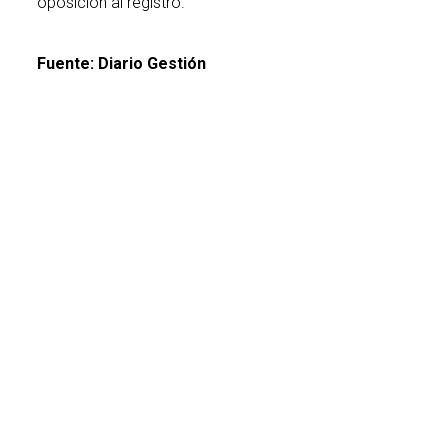
oposición al registro.
Fuente: Diario Gestión
Si deseas mayor orientación puedes visitar
nuestra
División Legal
o detalla tu consulta
en este formulario y te ayudaremos: