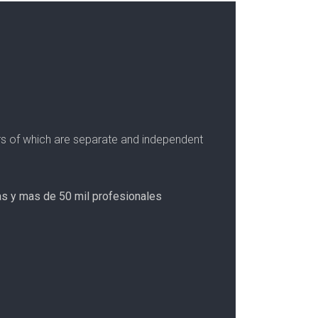
bers of which are separate and independent
nas y mas de 50 mil profesionales