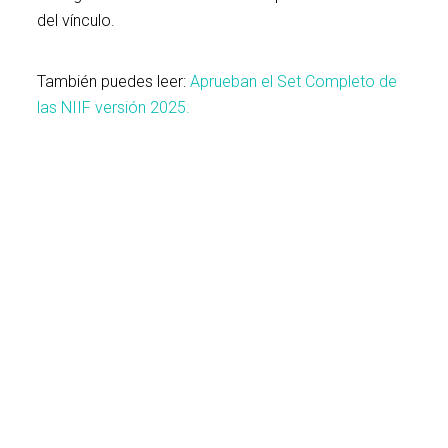
del vínculo.
También puedes leer:
Aprueban el Set Completo de
las NIIF versión 2025.
SUNAT
Sunat
Sunat:
Gratificación
identificará
identifica
¿Cuáles
de
«empresas
11
son
Julio