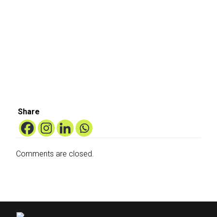
millones
What
update?
en
Are
crédito
They?
fiscal
falso.
Share
Comments are closed.