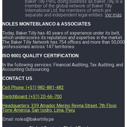
Baker Tilly Peru, doing business as Baker Tilly, is a
member of the global network of Baker Tilly
International Ltd; the members of which are
separate and independent legal entities.
Ver más
NOLES MONTEBLANCO & ASSOCIATES
Today, Baker Tilly has 40 years of experience under its belt,
which underscores its reputation and expertise in the market.
The Baker Tilly Network has 754 offices and more than 50,000
professionals across 147 territories.
ISO 9001 QUALITY CERTIFICATION
In the following services: Financial Auditing, Tax Auditing, and
Accounting Outsourcing
CONTACT US
Cell Phone: (+51) 982-881-482
Switchboard: (+51) 20-66-700
Headquarters: 339 Amador Merino Reyna Street, 7th Floor,
Torre América, San Isidro, Lima, Peru
Email: noles@bakertilly.pe