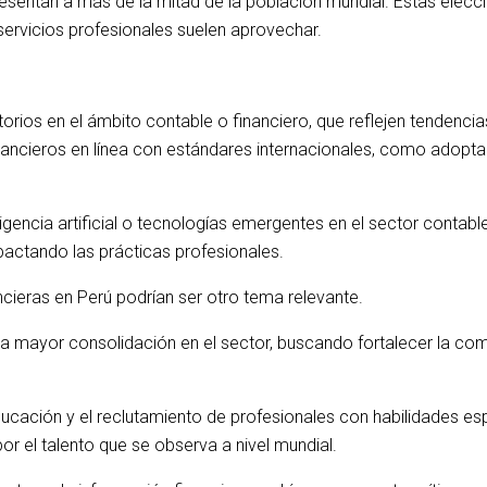
sentan a más de la mitad de la población mundial. Estas elecc
ervicios profesionales suelen aprovechar.
rios en el ámbito contable o financiero, que reflejen tendencia
nancieros en línea con estándares internacionales, como adopta
ligencia artificial o tecnologías emergentes en el sector contab
actando las prácticas profesionales.
cieras en Perú podrían ser otro tema relevante.
una mayor consolidación en el sector, buscando fortalecer la co
educación y el reclutamiento de profesionales con habilidades 
a por el talento que se observa a nivel mundial.