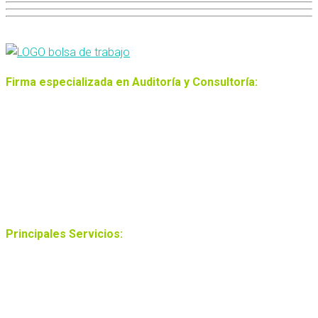
Firma especializada en Auditoría y Consultoría:
33 años de fundación.
Representación Internacional de: Baker Tilly
International.
Certificación de Calidad ISO 9001.
Presencia en 147 países.
Más de 33 mil profesionales en el mundo.
Principales Servicios:
Auditoría Financiera.
Auditoría Tributaria.
Outsourcing Contables.